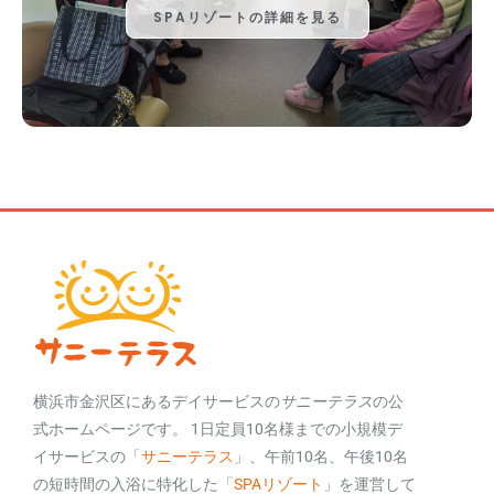
SPAリゾートの詳細を見る
横浜市金沢区にあるデイサービスの
サニーテラス
の公
式ホームページです。 1日定員10名様までの小規模デ
イサービスの「
サニーテラス
」、午前10名、午後10名
の短時間の入浴に特化した「
SPAリゾート
」を運営して